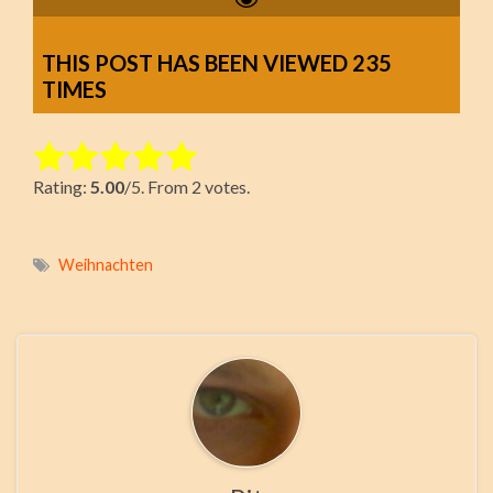
THIS POST HAS BEEN VIEWED
235
TIMES
Rate this item:
Rating:
5.00
/5. From 2 votes.
Submit Rating
Weihnachten