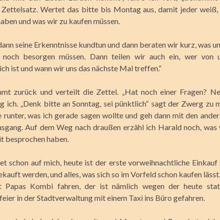
Zettelsatz. Wertet das bitte bis Montag aus, damit jeder weiß,
aben und was wir zu kaufen müssen.
dann seine Erkenntnisse kundtun und dann beraten wir kurz, was un
noch besorgen müssen. Dann teilen wir auch ein, wer von 
ch ist und wann wir uns das nächste Mal treffen.“
t zurück und verteilt die Zettel. „Hat noch einer Fragen? Ne
g ich. „Denk bitte an Sonntag, sei pünktlich“ sagt der Zwerg zu m
e runter, was ich gerade sagen wollte und geh dann mit den ander
sgang. Auf dem Weg nach draußen erzähl ich Harald noch, was w
t besprochen haben.
 schon auf mich, heute ist der erste vorweihnachtliche Einkauf 
kauft werden, und alles, was sich so im Vorfeld schon kaufen lässt
it Papas Kombi fahren, der ist nämlich wegen der heute stat
eier in der Stadtverwaltung mit einem Taxi ins Büro gefahren.