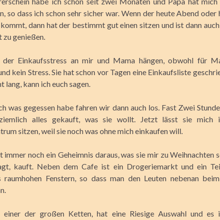
hrerschein habe ich schon seit zwei Monaten und Papa hat mich
en, so dass ich schon sehr sicher war. Wenn der heute Abend oder
kommt, dann hat der bestimmt gut einen sitzen und ist dann auc
t zu genießen.
t der Einkaufsstress an mir und Mama hängen, obwohl für M
nd kein Stress. Sie hat schon vor Tagen eine Einkaufsliste geschri
 lang, kann ich euch sagen.
h was gegessen habe fahren wir dann auch los. Fast Zwei Stunde
emlich alles gekauft, was sie wollt. Jetzt lässt sie mich
rum sitzen, weil sie noch was ohne mich einkaufen will.
ht immer noch ein Geheimnis daraus, was sie mir zu Weihnachten 
agt, kauft. Neben dem Cafe ist ein Drogeriemarkt und ein Te
s raumhohen Fenstern, so dass man den Leuten nebenan beim
n.
 einer der großen Ketten, hat eine Riesige Auswahl und es i