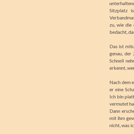
unterhalte
Sitzplatz 
Verbandmat
zu, wie die
bedacht, da
Das ist mitu
genau, der 
Schnell neh
erkennt, we
Nach dem er
er eine Sch
Ich bin plat
vermutet ha
Dann ersche
mit ihm gew
nicht, was i