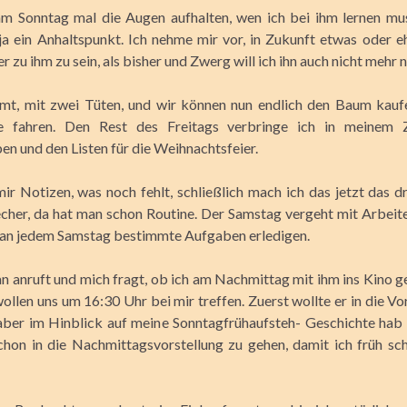
m Sonntag mal die Augen aufhalten, wen ich bei ihm lernen muss
 ja ein Anhaltspunkt. Ich nehme mir vor, in Zukunft etwas oder 
er zu ihm zu sein, als bisher und Zwerg will ich ihn auch nicht mehr 
, mit zwei Tüten, und wir können nun endlich den Baum kauf
 fahren. Den Rest des Freitags verbringe ich in meinem
n und den Listen für die Weihnachtsfeier.
ir Notizen, was noch fehlt, schließlich mach ich das jetzt das dr
cher, da hat man schon Routine. Der Samstag vergeht mit Arbeit
 an jedem Samstag bestimmte Aufgaben erledigen.
an anruft und mich fragt, ob ich am Nachmittag mit ihm ins Kino ge
ollen uns um 16:30 Uhr bei mir treffen. Zuerst wollte er in die V
aber im Hinblick auf meine Sonntagfrühaufsteh- Geschichte hab 
chon in die Nachmittagsvorstellung zu gehen, damit ich früh sc