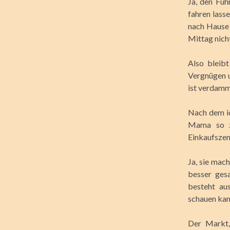
Ja, den Fü
fahren lass
nach Hause 
Mittag nich
Also bleib
Vergnügen u
ist verdammt
Nach dem ic
Mama so zi
Einkaufszent
Ja, sie mac
besser ges
besteht au
schauen kan
Der Markt,