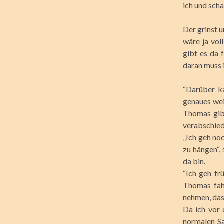
ich und scha
Der grinst u
wäre ja vol
gibt es da 
daran muss 
“Darüber ka
genaues wei
Thomas gib
verabschied
„Ich geh noc
zu hängen“, 
da bin.
“Ich geh fr
Thomas fah
nehmen, das
Da ich vor 
normalen Sa