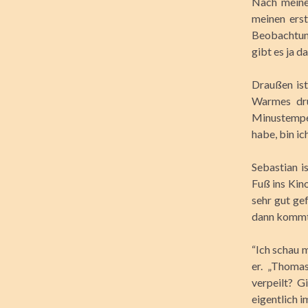
Nach meine
meinen ers
Beobachtung
gibt es ja 
Draußen ist
Warmes dru
Minustempe
habe, bin ic
Sebastian i
Fuß ins Kin
sehr gut ge
dann kommt 
“Ich schau 
er. „Thoma
verpeilt? G
eigentlich i