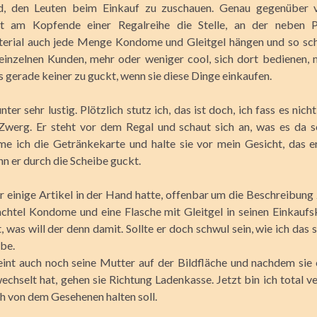
nd, den Leuten beim Einkauf zu zuschauen. Genau gegenüber
ist am Kopfende einer Regalreihe die Stelle, an der neben P
erial auch jede Menge Kondome und Gleitgel hängen und so scha
 einzelnen Kunden, mehr oder weniger cool, sich dort bedienen, 
s gerade keiner zu guckt, wenn sie diese Dinge einkaufen.
nter sehr lustig. Plötzlich stutz ich, das ist doch, ich fass es nich
Zwerg. Er steht vor dem Regal und schaut sich an, was es da so
me ich die Getränkekarte und halte sie vor mein Gesicht, das e
nn er durch die Scheibe guckt.
 einige Artikel in der Hand hatte, offenbar um die Beschreibung z
achtel Kondome und eine Flasche mit Gleitgel in seinen Einkaufs
t, was will der denn damit. Sollte er doch schwul sein, wie ich das
be.
int auch noch seine Mutter auf der Bildfläche und nachdem sie 
echselt hat, gehen sie Richtung Ladenkasse. Jetzt bin ich total ve
ch von dem Gesehenen halten soll.