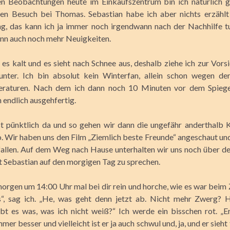
n Beobachtungen heute im Einkaufszentrum bin ich natürlich g
ten Besuch bei Thomas. Sebastian habe ich aber nichts erzählt
, das kann ich ja immer noch irgendwann nach der Nachhilfe tun
dann auch noch mehr Neuigkeiten.
 es kalt und es sieht nach Schnee aus, deshalb ziehe ich zur Vors
nter. Ich bin absolut kein Winterfan, allein schon wegen der
raturen. Nach dem ich dann noch 10 Minuten vor dem Spiege
h endlich ausgehfertig.
st pünktlich da und so gehen wir dann die ungefähr anderthalb 
o. Wir haben uns den Film „Ziemlich beste Freunde“ angeschaut und
fallen. Auf dem Weg nach Hause unterhalten wir uns noch über de
Sebastian auf den morgigen Tag zu sprechen.
morgen um 14:00 Uhr mal bei dir rein und horche, wie es war beim 
s“, sag ich. „He, was geht denn jetzt ab. Nicht mehr Zwerg? 
ibt es was, was ich nicht weiß?“ Ich werde ein bisschen rot. „Er
mmer besser und vielleicht ist er ja auch schwul und, ja, und er sieht t