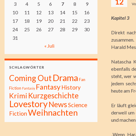
12
3
4
5
6
7
8
9
V
10
11
12
13
14
15
16
Kapitel 3
17
18
19
20
21
22
23
24
25
26
27
28
29
30
Direkt nach
31
zusammen. 
« Juli
Harald Messm
Natascha K
SCHLAGWÖRTER
ebenfalls d
Drama
Coming Out
steht, wer 
Fan
jedem sechs
Fantasy
History
Fiction
Fantasiy
heute am Fr
Kurzgeschichte
Krimi
Lovestory
News
Science
Er läuft gle
Weihnachten
derweil um 
Fiction
und machen e
„Wenn Hara