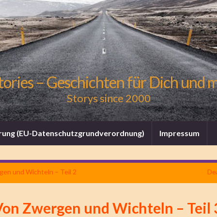
tories – Geschichten für Dich und 
Storys since 2000
rung (EU-Datenschutzgrundverordnung)
Impressum
en und Wichteln – Teil 2
De
Von Zwergen und Wichteln – Teil 