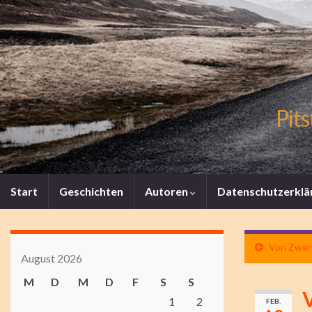
Pits
Start
Geschichten
Autoren
Datenschutzerklä
Von Zwerg
August 2026
M
D
M
D
F
S
S
1
2
FEB.