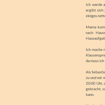
Ich werde a
ergibt sich
einiges nett
Mama kommt
nach Hause
Hausaufgabe
Ich mache m
Klassenspre
da muss ich
Als Sebasti
zu und wir w
20:00 Uhr, 
gebracht, s
kann.