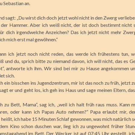
u Sebastian an.
nd sagt: „Du wirst dich doch jetzt wohl nicht in den Zwerg verlieb
l der Hammer. Aber ich weiß nicht, der ist doch bestimmt nicht 
für dich irgendwelche Anzeichen? Das ich jetzt nicht mehr Zwerg
ich mich erst mal gewöhnen.“
nn ich jetzt noch nicht reden, das werde ich frühestens tun, 
ß und du, sprich bitte zu niemand davon, ich will nicht, das es G
t“, antworte ich ihm. Wir sind bei mir zu Hause angekommen un
et sich.
h ein bisschen ins Jugendzentrum, mir ist das noch zu früh, jetzt
sagt er und geht los, ich geh ins Haus und sage meinen Eltern, da
üh zu Bett, Mama“, sag ich, „weil ich halt früh raus muss. Kann m
ren, oder kann ich Papas Auto nehmen?“ Papa erlaubt mir, d
 heißt, ich habe 15 Minuten Schlaf gewonnen, was mich natürlich se
dem Kino schon duschen war, lieg ich zu ungewohnt früher Stun
mstagabend im Bett. Der Wecker ist auf 07:45 Uhr gestellt, ich