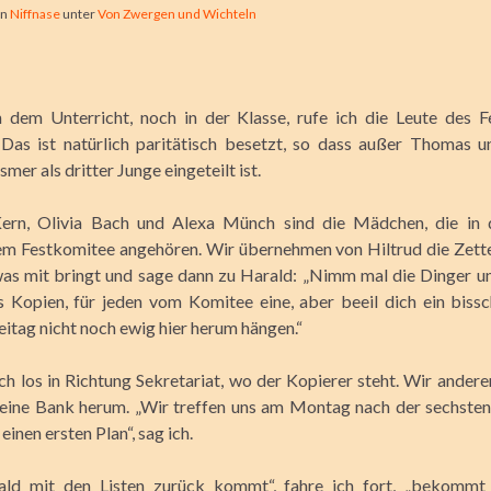
on
Niffnase
unter
Von Zwergen und Wichteln
 dem Unterricht, noch in der Klasse, rufe ich die Leute des 
Das ist natürlich paritätisch besetzt, so dass außer Thomas u
er als dritter Junge eingeteilt ist.
ern, Olivia Bach und Alexa Münch sind die Mädchen, die in 
em Festkomitee angehören. Wir übernehmen von Hiltrud die Zette
was mit bringt und sage dann zu Harald: „Nimm mal die Dinger 
 Kopien, für jeden vom Komitee eine, aber beeil dich ein bissch
eitag nicht noch ewig hier herum hängen.“
ich los in Richtung Sekretariat, wo der Kopierer steht. Wir ander
eine Bank herum. „Wir treffen uns am Montag nach der sechsten
inen ersten Plan“, sag ich.
ld mit den Listen zurück kommt“, fahre ich fort, „bekommt 