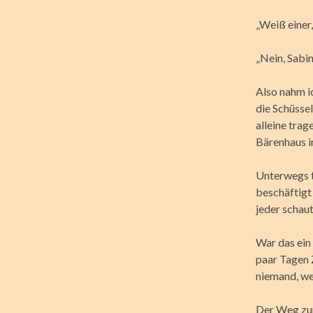
„Weiß einer,
„Nein, Sabin
Also nahm ic
die Schüssel
alleine trag
Bärenhaus 
Unterwegs t
beschäftigt
jeder schaut
War das ein 
paar Tagen 
niemand, we
Der Weg zum