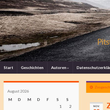
Pits
Start
Geschichten
Autoren
Datenschutzerklä
Zoogeschi
August 2026
M
D
M
D
F
S
S
Z
1
2
NOV.