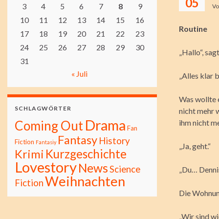
05
3
4
5
6
7
8
9
V
10
11
12
13
14
15
16
Routine
17
18
19
20
21
22
23
24
25
26
27
28
29
30
„Hallo“, sag
31
« Juli
„Alles klar b
Was wollte e
SCHLAGWÖRTER
nicht mehr 
Drama
Coming Out
ihm nicht me
Fan
Fantasy
History
Fiction
Fantasiy
„Ja, geht.“
Kurzgeschichte
Krimi
Lovestory
News
Science
„Du… Denni
Weihnachten
Fiction
Die Wohnung
„Wir sind wi