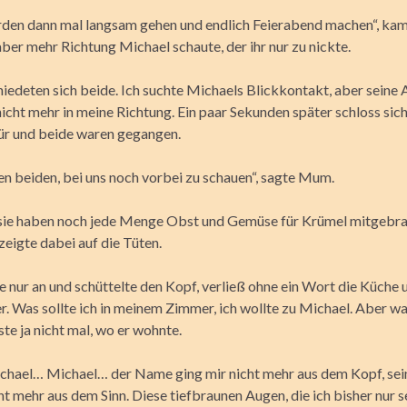
rden dann mal langsam gehen und endlich Feierabend machen“, kam
aber mehr Richtung Michael schaute, der ihr nur zu nickte.
hiedeten sich beide. Ich suchte Michaels Blickkontakt, aber seine
icht mehr in meine Richtung. Ein paar Sekunden später schloss sich
r und beide waren gegangen.
en beiden, bei uns noch vorbei zu schauen“, sagte Mum.
sie haben noch jede Menge Obst und Gemüse für Krümel mitgebra
zeigte dabei auf die Tüten.
e nur an und schüttelte den Kopf, verließ ohne ein Wort die Küche 
. Was sollte ich in meinem Zimmer, ich wollte zu Michael. Aber w
ste ja nicht mal, wo er wohnte.
chael… Michael… der Name ging mir nicht mehr aus dem Kopf, sei
ht mehr aus dem Sinn. Diese tiefbraunen Augen, die ich bisher nur s