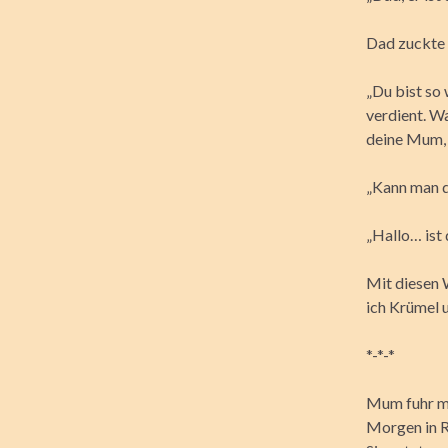
Dad zuckte 
„Du bist so 
verdient. Wa
deine Mum, 
„Kann man 
„Hallo… ist 
Mit diesen 
ich Krümel u
*-*-*
Mum fuhr mi
Morgen in R