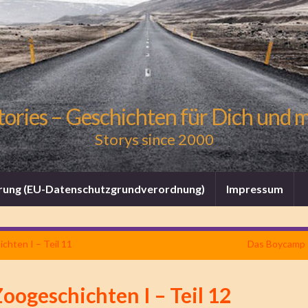
tories – Geschichten für Dich und 
Storys since 2000
rung (EU-Datenschutzgrundverordnung)
Impressum
chten I – Teil 11
Das Boycamp II
oogeschichten I – Teil 12