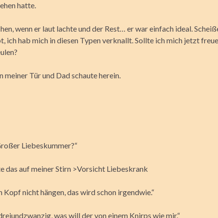
ehen hatte.
en, wenn er laut lachte und der Rest… er war einfach ideal. Schei
t, ich hab mich in diesen Typen verknallt. Sollte ich mich jetzt fre
ulen?
an meiner Tür und Dad schaute herein.
Großer Liebeskummer?“
te das auf meiner Stirn >Vorsicht Liebeskrank
n Kopf nicht hängen, das wird schon irgendwie.“
 dreiundzwanzig, was will der von einem Knirps wie mir.“