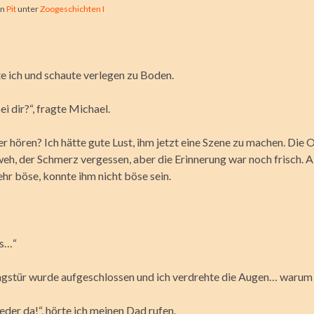
on
Pit
unter
Zoogeschichten I
te ich und schaute verlegen zu Boden.
ei dir?“, fragte Michael.
r hören? Ich hätte gute Lust, ihm jetzt eine Szene zu machen. Die 
weh, der Schmerz vergessen, aber die Erinnerung war noch frisch. A
hr böse, konnte ihm nicht böse sein.
s…“
stür wurde aufgeschlossen und ich verdrehte die Augen… warum 
eder da!“, hörte ich meinen Dad rufen.