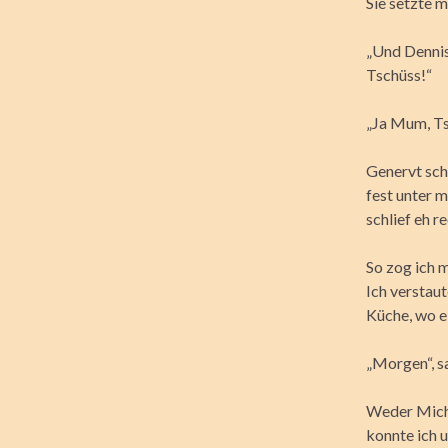
Sie setzte 
„Und Dennis
Tschüss!“
„Ja Mum, Ts
Genervt schl
fest unter 
schlief eh re
So zog ich 
Ich verstaut
Küche, wo e
„Morgen“, s
Weder Micha
konnte ich 