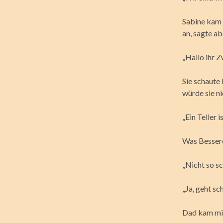
Sabine kam 
an, sagte ab
„Hallo ihr 
Sie schaute 
würde sie ni
„Ein Teller 
Was Besseres
„Nicht so sc
„Ja, geht sc
Dad kam mit