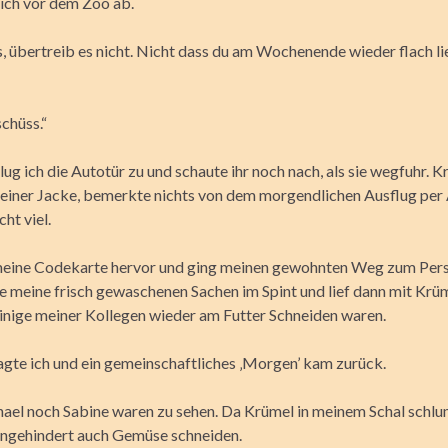
mich vor dem Zoo ab.
, übertreib es nicht. Nicht dass du am Wochenende wieder flach li
chüss.“
ug ich die Autotür zu und schaute ihr noch nach, als sie wegfuhr. K
meiner Jacke, bemerkte nichts von dem morgendlichen Ausflug per 
cht viel.
meine Codekarte hervor und ging meinen gewohnten Weg zum Pers
e meine frisch gewaschenen Sachen im Spint und lief dann mit Krüm
inige meiner Kollegen wieder am Futter Schneiden waren.
agte ich und ein gemeinschaftliches ‚Morgen’ kam zurück.
el noch Sabine waren zu sehen. Da Krümel in meinem Schal schl
ungehindert auch Gemüse schneiden.