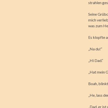
strahlen ges
Seine Grübch
mich verlieb
was zum He
Es klopfte 
„Na du!“
„Hi Dad.“
„Hat mein 
Boah, blink
„He, lass de
„Dad, er ist