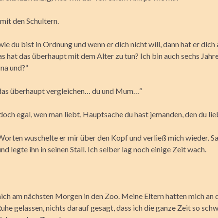
mit den Schultern.
wie du bist in Ordnung und wenn er dich nicht will, dann hat er dich
s hat das überhaupt mit dem Alter zu tun? Ich bin auch sechs Jahre 
na und?“
das überhaupt vergleichen… du und Mum…“
doch egal, wen man liebt, Hauptsache du hast jemanden, den du lieb
Worten wuschelte er mir über den Kopf und verließ mich wieder. 
nd legte ihn in seinen Stall. Ich selber lag noch einige Zeit wach.
ch am nächsten Morgen in den Zoo. Meine Eltern hatten mich an 
uhe gelassen, nichts darauf gesagt, dass ich die ganze Zeit so sch