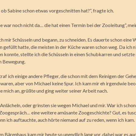
 ob Sabine schon etwas vorgeschnitten hat?“, fragte ich.
e war noch nicht da… die hat einen Termin bei der Zooleitung“, mein
h mir Schüsseln und begann, zu schneiden. Es dauerte schon eine We
n gefüllt hatte, die meisten in der Küche waren schon weg. Da ich ni
en konnte, stellte ich die Schüsseln in einen Schubkarren und setzt
in Bewegung.
raf ich einige andere Pfleger, die schon mit dem Reinigen der Geh
 waren, aber von Michael keine Spur. Ich kam mir eh irgendwie beo
e mich an, grüßte und ging weiter seiner Arbeit nach.
Anlächeln, oder grinsten sie wegen Michael und mir. War ich schon
Zoogespräch… eine weitere amüsante Zoogeschichte? Gut, es tusc
nn ich auftauchte, auch hörte niemand auf zu reden, wenn ich kam.
 Bärenhaus kam mir heute so unendlich lang vor, dabei war es auc