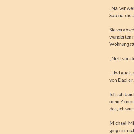
„Na, wir we
Sabine, die 
Sie verabsc
wanderten n
Wohnungstü
„Nett von d
„Und guck, 
von Dad, er 
Ich sah beid
mein Zimmer
das, ich wus
Michael, Mi
ging mir nic