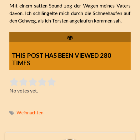
Mit einem satten Sound zog der Wagen meines Vaters
davon. Ich schlängelte mich durch die Schneehaufen auf
den Gehweg, als ich Torsten angelaufen kommen sah.
THIS POST HAS BEEN VIEWED
280
TIMES
Rate this item:
No votes yet.
Submit Rating
Weihnachten