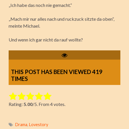
„Ich habe das noch nie gemacht.“
„Mach mir nur alles nach und ruckzuck sitzte da oben“,
meinte Michael.
Und wenn ich gar nicht da rauf wollte?
THIS POST HAS BEEN VIEWED
419
TIMES
Rate this item:
Rating:
5.00
/5. From 4 votes.
Submit Rating
Drama
,
Lovestory