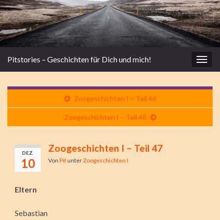
Pitstories – Geschichten für Dich und mich!
Navi
umsc
Zoogeschichten I – Teil 46
Zoogeschichten I – Teil 48
Zoogeschichten I – Teil 47
DEZ.
10
Von
Pit
unter
Zoogeschichten I
Eltern
Sebastian