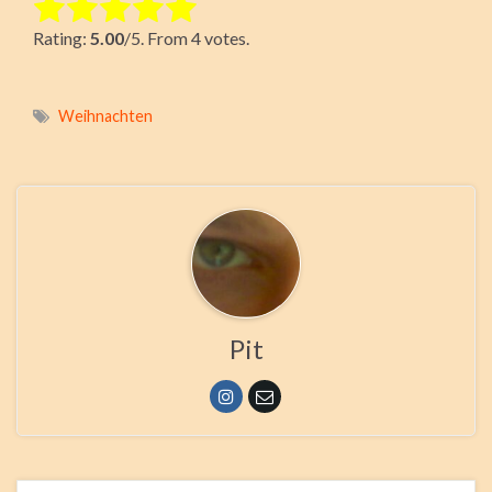
Rate this item:
Rating:
5.00
/5. From 4 votes.
Submit Rating
Weihnachten
Pit