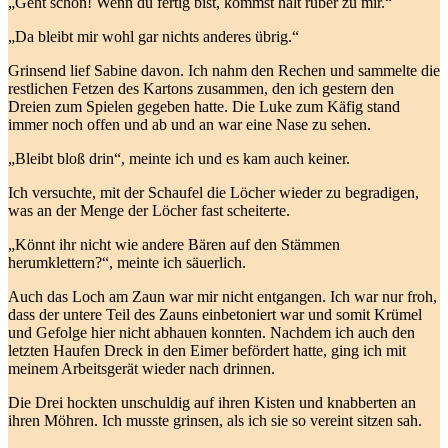
„Geht schon! Wenn du fertig bist, kommst halt rüber zu mir.“
„Da bleibt mir wohl gar nichts anderes übrig.“
Grinsend lief Sabine davon. Ich nahm den Rechen und sammelte die
restlichen Fetzen des Kartons zusammen, den ich gestern den
Dreien zum Spielen gegeben hatte. Die Luke zum Käfig stand
immer noch offen und ab und an war eine Nase zu sehen.
„Bleibt bloß drin“, meinte ich und es kam auch keiner.
Ich versuchte, mit der Schaufel die Löcher wieder zu begradigen,
was an der Menge der Löcher fast scheiterte.
„Könnt ihr nicht wie andere Bären auf den Stämmen
herumklettern?“, meinte ich säuerlich.
Auch das Loch am Zaun war mir nicht entgangen. Ich war nur froh,
dass der untere Teil des Zauns einbetoniert war und somit Krümel
und Gefolge hier nicht abhauen konnten. Nachdem ich auch den
letzten Haufen Dreck in den Eimer befördert hatte, ging ich mit
meinem Arbeitsgerät wieder nach drinnen.
Die Drei hockten unschuldig auf ihren Kisten und knabberten an
ihren Möhren. Ich musste grinsen, als ich sie so vereint sitzen sah.