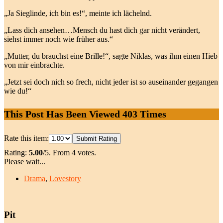
„Ja Sieglinde, ich bin es!“, meinte ich lächelnd.
„Lass dich ansehen…Mensch du hast dich gar nicht verändert,
siehst immer noch wie früher aus.“
„Mutter, du brauchst eine Brille!“, sagte Niklas, was ihm einen Hieb
von mir einbrachte.
„Jetzt sei doch nich so frech, nicht jeder ist so auseinander gegangen
wie du!“
This Post Has Been Viewed
403
Times
Rate this item:
Submit Rating
Rating:
5.00
/5. From 4 votes.
Please wait...
Drama
,
Lovestory
Pit