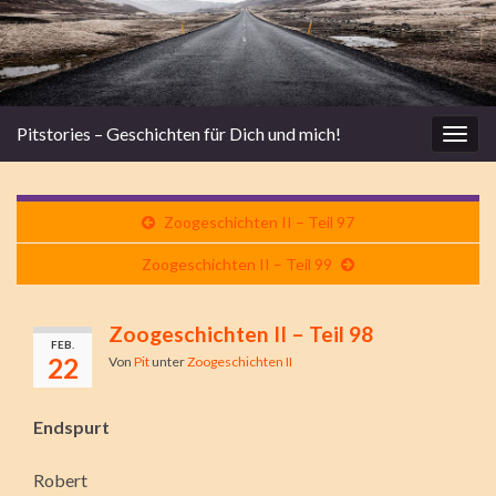
Pitstories – Geschichten für Dich und mich!
Navi
umsc
Zoogeschichten II – Teil 97
Zoogeschichten II – Teil 99
Zoogeschichten II – Teil 98
FEB.
22
Von
Pit
unter
Zoogeschichten II
Endspurt
Robert