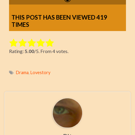
THIS POST HAS BEEN VIEWED
419
TIMES
Rate this item:
Rating:
5.00
/5. From 4 votes.
Submit Rating
Drama
,
Lovestory