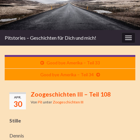
Pitstories – Geschichten für Dich und mich!
Navi
umsc
Good bye Amerika – Teil 33
Good bye Amerika – Teil 34
Zoogeschichten III – Teil 108
APR.
30
Von
Pit
unter
Zoogeschichten III
Stille
Dennis