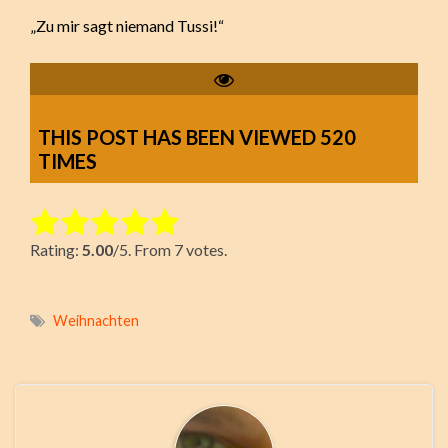
„Zu mir sagt niemand Tussi!“
THIS POST HAS BEEN VIEWED
520
TIMES
Rate this item:
Rating:
5.00
/5. From 7 votes.
Submit Rating
Weihnachten