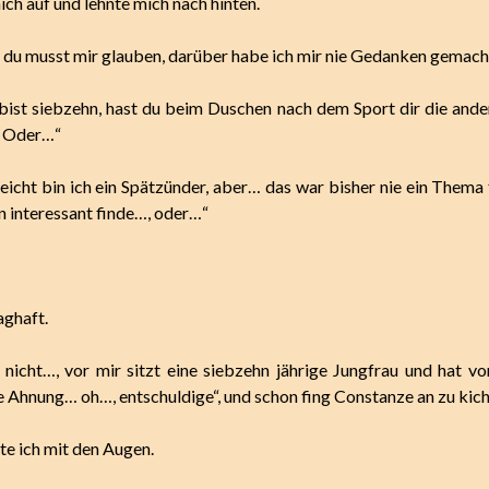
ich auf und lehnte mich nach hinten.
 du musst mir glauben, darüber habe ich mir nie Gedanken gemac
ist siebzehn, hast du beim Duschen nach dem Sport dir die ande
? Oder…“
eicht bin ich ein Spätzünder, aber… das war bisher nie ein Thema 
 interessant finde…, oder…“
aghaft.
s nicht…, vor mir sitzt eine siebzehn jährige Jungfrau und hat v
e Ahnung… oh…, entschuldige“, und schon fing Constanze an zu kich
te ich mit den Augen.