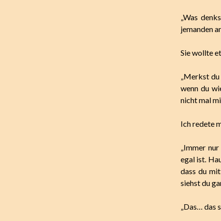
„Was denkst
jemanden an
Sie wollte e
„Merkst du 
wenn du wie
nicht mal mi
Ich redete m
„Immer nur d
egal ist. H
dass du mi
siehst du gar
„Das… das st