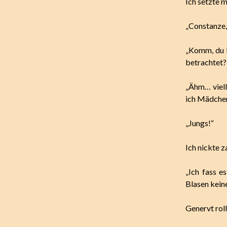
Ich setzte m
„Constanze,
„Komm, du b
betrachtet
„Ähm… viell
ich Mädchen
„Jungs!“
Ich nickte z
„Ich fass e
Blasen kein
Genervt roll