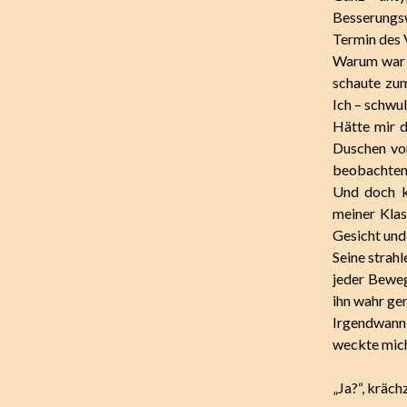
Besserungs
Termin des 
Warum war m
schaute zum
Ich – schwul
Hätte mir d
Duschen vo
beobachten,
Und doch ka
meiner Klas
Gesicht und 
Seine strah
jeder Beweg
ihn wahr ge
Irgendwann 
weckte mich 
„Ja?“, kräch