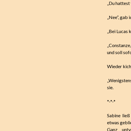
„Du hattest
„Nee“, gab 
„Bei Lucas 
„Constanze,
und soll so
Wieder kiche
„Wenigstens 
sie.
*-*-*
Sabine lie
etwas gebli
Ganz unt