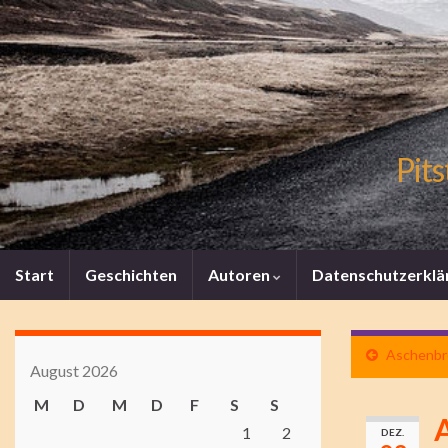
Pits
Start
Geschichten
Autoren
Datenschutzerklä
Aschenbrö
August 2026
M
D
M
D
F
S
S
A
1
2
DEZ.