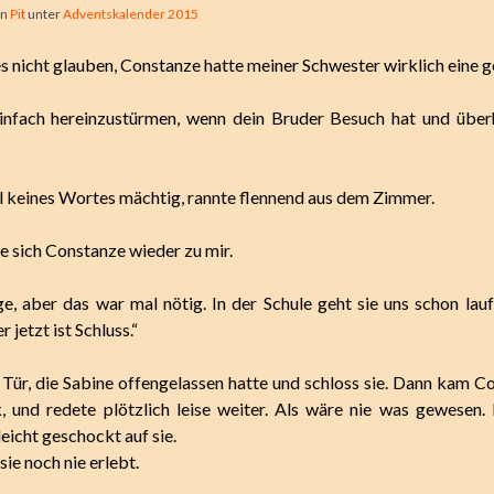
on
Pit
unter
Adventskalender 2015
es nicht glauben, Constanze hatte meiner Schwester wirklich eine g
infach hereinzustürmen, wenn dein Bruder Besuch hat und überh
l keines Wortes mächtig, rannte flennend aus dem Zimmer.
 sich Constanze wieder zu mir.
ge, aber das war mal nötig. In der Schule geht sie uns schon lau
 jetzt ist Schluss.“
r Tür, die Sabine offengelassen hatte und schloss sie. Dann kam C
, und redete plötzlich leise weiter. Als wäre nie was gewesen
leicht geschockt auf sie.
sie noch nie erlebt.