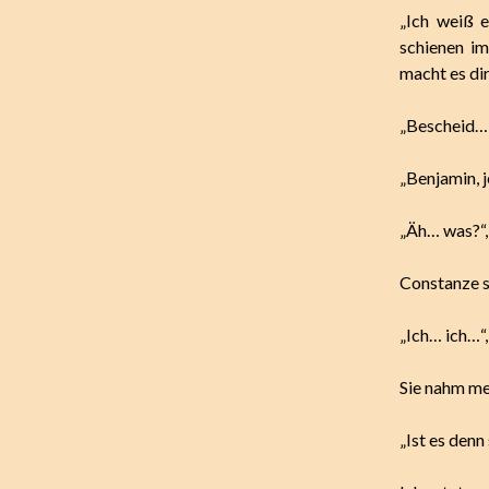
„Ich weiß 
schienen im
macht es dir
„Bescheid… 
„Benjamin, j
„Äh… was?“,
Constanze sp
„Ich… ich…“,
Sie nahm mei
„Ist es denn