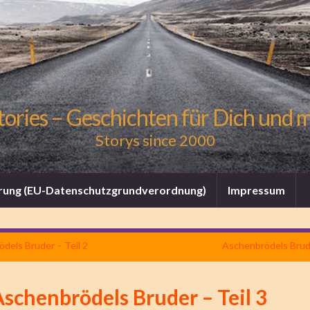
tories – Geschichten für Dich und 
Storys since 2000
rung (EU-Datenschutzgrundverordnung)
Impressum
dels Bruder – Teil 2
Aschenbrödels Brude
schenbrödels Bruder – Teil 3