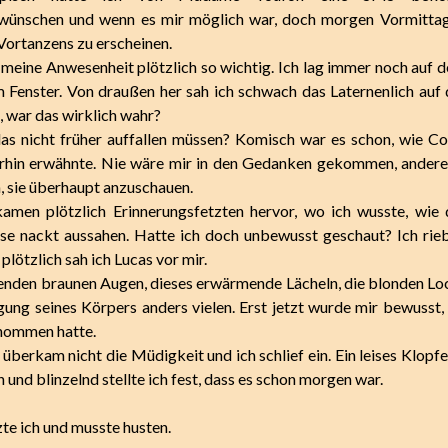
wünschen und wenn es mir möglich war, doch morgen Vormitta
Vortanzens zu erscheinen.
eine Anwesenheit plötzlich so wichtig. Ich lag immer noch auf 
 Fenster. Von draußen her sah ich schwach das Laternenlich auf 
, war das wirklich wahr?
as nicht früher auffallen müssen? Komisch war es schon, wie C
rhin erwähnte. Nie wäre mir in den Gedanken gekommen, andere 
 sie überhaupt anzuschauen.
men plötzlich Erinnerungsfetzten hervor, wo ich wusste, wie 
se nackt aussahen. Hatte ich doch unbewusst geschaut? Ich rie
plötzlich sah ich Lucas vor mir.
lenden braunen Augen, dieses erwärmende Lächeln, die blonden Loc
ung seines Körpers anders vielen. Erst jetzt wurde mir bewusst, 
nommen hatte.
überkam nicht die Müdigkeit und ich schlief ein. Ein leises Klopfe
und blinzelnd stellte ich fest, dass es schon morgen war.
zte ich und musste husten.