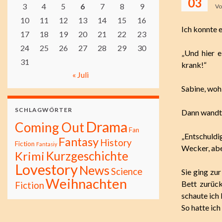
03
3
4
5
6
7
8
9
V
10
11
12
13
14
15
16
Ich konnte 
17
18
19
20
21
22
23
24
25
26
27
28
29
30
„Und hier e
31
krank!“
« Juli
Sabine, woh
SCHLAGWÖRTER
Dann wandte
Drama
Coming Out
Fan
„Entschuldi
Fantasy
History
Fiction
Fantasiy
Wecker, aber
Kurzgeschichte
Krimi
Lovestory
News
Science
Sie ging zu
Weihnachten
Bett zurück
Fiction
schaute ich 
So hatte ich 