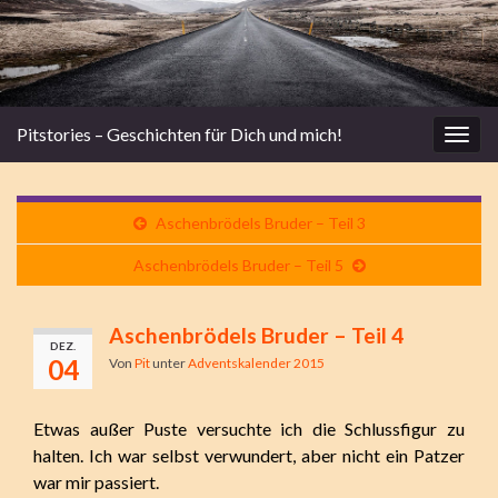
Pitstories – Geschichten für Dich und mich!
Navi
umsc
Aschenbrödels Bruder – Teil 3
Aschenbrödels Bruder – Teil 5
Aschenbrödels Bruder – Teil 4
DEZ.
04
Von
Pit
unter
Adventskalender 2015
Etwas außer Puste versuchte ich die Schlussfigur zu
halten. Ich war selbst verwundert, aber nicht ein Patzer
war mir passiert.