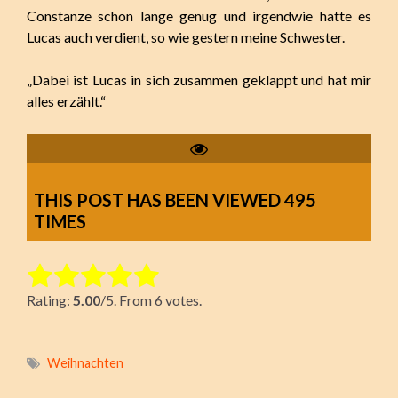
Constanze schon lange genug und irgendwie hatte es
Lucas auch verdient, so wie gestern meine Schwester.
„Dabei ist Lucas in sich zusammen geklappt und hat mir
alles erzählt.“
THIS POST HAS BEEN VIEWED
495
TIMES
Rate this item:
Rating:
5.00
/5. From 6 votes.
Submit Rating
Weihnachten