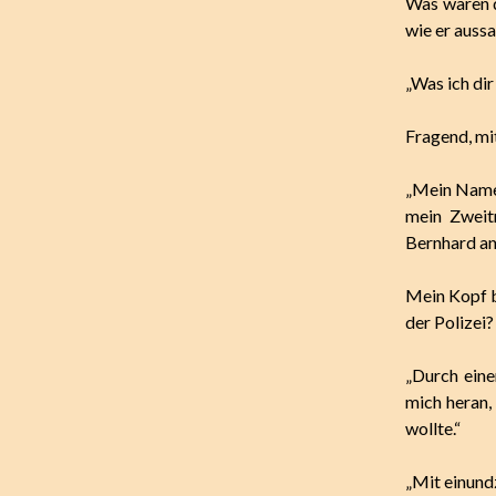
Was waren da
wie er aussa
„Was ich dir
Fragend, mit
„Mein Name 
mein Zweitn
Bernhard an
Mein Kopf b
der Polizei?
„Durch eine
mich heran,
wollte.“
„Mit einundz