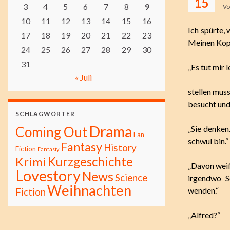
15
3
4
5
6
7
8
9
V
10
11
12
13
14
15
16
Ich spürte,
17
18
19
20
21
22
23
Meinen Kopf
24
25
26
27
28
29
30
31
„Es tut mir 
« Juli
stellen muss
besucht und
SCHLAGWÖRTER
Drama
Coming Out
„Sie denken
Fan
schwul bin.“
Fantasy
History
Fiction
Fantasiy
Kurzgeschichte
Krimi
„Davon weiß
Lovestory
News
Science
irgendwo S
Weihnachten
wenden.“
Fiction
„Alfred?“