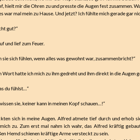
, hielt mir die Ohren zu und presste die Augen fest zusammen. W
ies war mal mein zu Hause. Und jetzt? Ich fühlte mich gerade gar ni
icht gut?“
uf und lief zum Feuer.
 sie sich fühlen, wenn alles was gewohnt war, zusammenbricht?“
n Wort hatte ich mich zu ihm gedreht und ihm direkt in die Augen g
as du fühlst…“
 wissen sie, keiner kann in meinen Kopf schauen…!“
kten sich in meine Augen. Alfred atmete tief durch und erhob s
mich zu. Zum erst mal nahm ich wahr, das Alfred kräftig gebau
en Hemd schienen kräftige Arme versteckt zu sein.