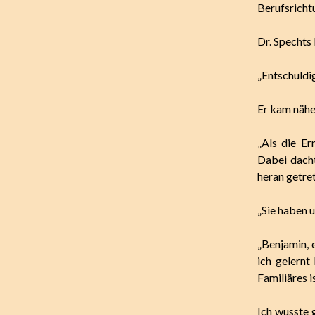
Berufsrichtu
Dr. Spechts
„Entschuldig
Er kam näher
„Als die Er
Dabei dacht
heran getre
„Sie haben u
„Benjamin, e
ich gelernt
Familiäres 
Ich wusste 