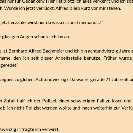
s nur für Gedanken? Hier lief plötzlich alles verkehrt und ich sc
h. Wurde ich jetzt verrückt. Alfred blieb kurz vor mir stehen.
 jetzt erzähle, wirst nur du wissen, sonst niemand…!“
 glasigen Augen schaute ich ihn an.
ist Bernhard Alfred Bachmeier und ich bin achtundvierzig Jahre alt
ame, den ich seit dieser Arbeitsstelle benutze. Früher wurde
geredet.“
egann zu glühen. Achtundvierzig? Da war er gerade 21 Jahre alt u
n Zufall half ich der Polizei, einen schwierigen Fall zu lösen und
 ob ich nicht Polizist werden wollte und ihnen weiterhin zur Verf
wanzig?“, fragte ich verwirrt.