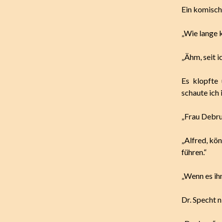
Ein komisch
„Wie lange 
„Ähm, seit i
Es klopfte
schaute ich 
„Frau Debru
„Alfred, kö
führen.“
„Wenn es ihn
Dr. Specht n