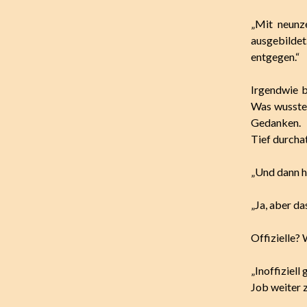
„Mit neunz
ausgebildet
entgegen.“
Irgendwie b
Was wussten
Gedanken.
Tief durcha
„Und dann ha
„Ja, aber das
Offizielle?
„Inoffiziell
Job weiter 