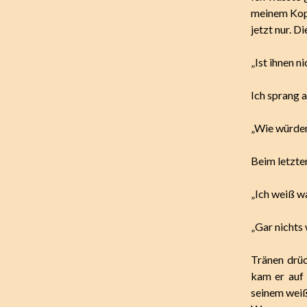
meinem Kopf
jetzt nur. D
„Ist ihnen n
Ich sprang a
„Wie würden
Beim letzte
„Ich weiß w
„Gar nichts
Tränen drüc
kam er auf 
seinem weiß