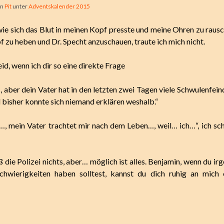
on
Pit
unter
Adventskalender 2015
 wie sich das Blut in meinen Kopf presste und meine Ohren zu raus
 zu heben und Dr. Specht anzuschauen, traute ich mich nicht.
leid, wenn ich dir so eine direkte Frage
, aber dein Vater hat in den letzten zwei Tagen viele Schwulenfein
 bisher konnte sich niemand erklären weshalb.“
…, mein Vater trachtet mir nach dem Leben…, weil… ich…“, ich sch
 die Polizei nichts, aber… möglich ist alles. Benjamin, wenn du ir
chwierigkeiten haben solltest, kannst du dich ruhig an mich 