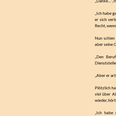
„Danke…“, m
„Ich habe ge
er sich ver
Recht, wenn 
Nun schien 
aber seine G
„Den Beruf
Dienststelle
„Aber er arb
Plötzlich h
viel über A
wieder, hört
„Ich habe 