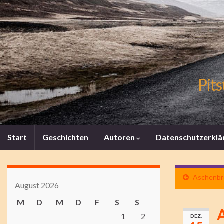
Pits
Start
Geschichten
Autoren
Datenschutzerklä
Aschenbrö
August 2026
M
D
M
D
F
S
S
A
1
2
DEZ.