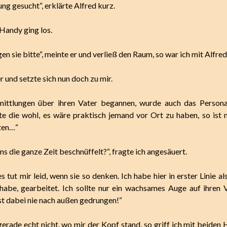
ng gesucht“, erklärte Alfred kurz.
 Handy ging los.
en sie bitte“, meinte er und verließ den Raum, so war ich mit Alfred 
 und setzte sich nun doch zu mir.
mittlungen über ihren Vater begannen, wurde auch das Persona
e die wohl, es wäre praktisch jemand vor Ort zu haben, so ist
ten…“
ns die ganze Zeit beschnüffelt?“, fragte ich angesäuert.
s tut mir leid, wenn sie so denken. Ich habe hier in erster Linie al
 habe, gearbeitet. Ich sollte nur ein wachsames Auge auf ihren 
ist dabei nie nach außen gedrungen!“
gerade echt nicht, wo mir der Kopf stand, so griff ich mit beiden