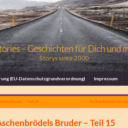
tories – Geschichten für Dich und 
Storys since 2000
rung (EU-Datenschutzgrundverordnung)
Impressum
dels Bruder – Teil 14
Aschenbrödels Bruder
schenbrödels Bruder – Teil 15