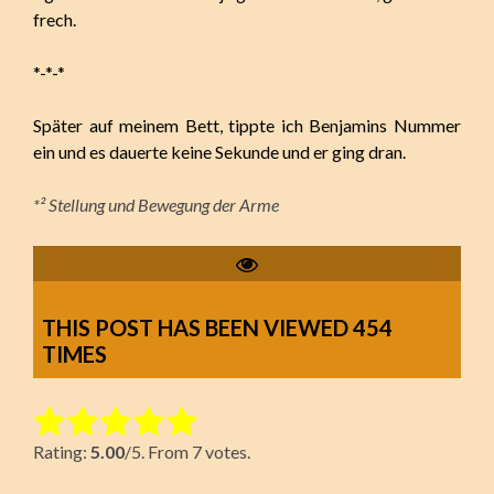
frech.
*-*-*
Später auf meinem Bett, tippte ich Benjamins Nummer
ein und es dauerte keine Sekunde und er ging dran.
*² Stellung und Bewegung der Arme
THIS POST HAS BEEN VIEWED
454
TIMES
Rate this item:
Rating:
5.00
/5. From 7 votes.
Submit Rating