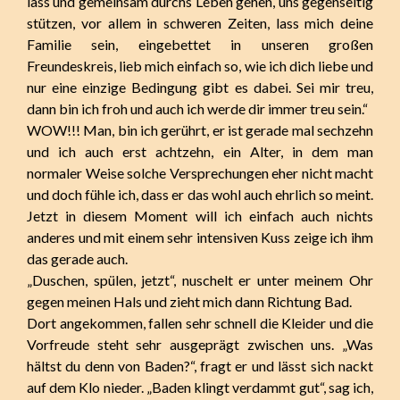
lass und gemeinsam durchs Leben gehen, uns gegenseitig
stützen, vor allem in schweren Zeiten, lass mich deine
Familie sein, eingebettet in unseren großen
Freundeskreis, lieb mich einfach so, wie ich dich liebe und
nur eine einzige Bedingung gibt es dabei. Sei mir treu,
dann bin ich froh und auch ich werde dir immer treu sein.“
WOW!!! Man, bin ich gerührt, er ist gerade mal sechzehn
und ich auch erst achtzehn, ein Alter, in dem man
normaler Weise solche Versprechungen eher nicht macht
und doch fühle ich, dass er das wohl auch ehrlich so meint.
Jetzt in diesem Moment will ich einfach auch nichts
anderes und mit einem sehr intensiven Kuss zeige ich ihm
das gerade auch.
„Duschen, spülen, jetzt“, nuschelt er unter meinem Ohr
gegen meinen Hals und zieht mich dann Richtung Bad.
Dort angekommen, fallen sehr schnell die Kleider und die
Vorfreude steht sehr ausgeprägt zwischen uns. „Was
hältst du denn von Baden?“, fragt er und lässt sich nackt
auf dem Klo nieder. „Baden klingt verdammt gut“, sag ich,