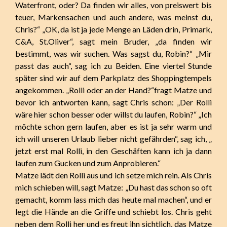
Waterfront, oder? Da finden wir alles, von preiswert bis
teuer, Markensachen und auch andere, was meinst du,
Chris?“ „OK, da ist ja jede Menge an Läden drin, Primark,
C&A, St.Oliver“, sagt mein Bruder, „da finden wir
bestimmt, was wir suchen. Was sagst du, Robin?“ „Mir
passt das auch“, sag ich zu Beiden. Eine viertel Stunde
später sind wir auf dem Parkplatz des Shoppingtempels
angekommen. „Rolli oder an der Hand?“fragt Matze und
bevor ich antworten kann, sagt Chris schon: „Der Rolli
wäre hier schon besser oder willst du laufen, Robin?“ „Ich
möchte schon gern laufen, aber es ist ja sehr warm und
ich will unseren Urlaub lieber nicht gefährden“, sag ich, „
jetzt erst mal Rolli, in den Geschäften kann ich ja dann
laufen zum Gucken und zum Anprobieren.“
Matze lädt den Rolli aus und ich setze mich rein. Als Chris
mich schieben will, sagt Matze: „Du hast das schon so oft
gemacht, komm lass mich das heute mal machen“, und er
legt die Hände an die Griffe und schiebt los. Chris geht
neben dem Rolli her und es freut ihn sichtlich, das Matze