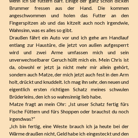
wenn ich sie füttern darf. Einige der ganz schön dicken
Brummer fressen aus der Hand. Die kommen
angeschwommen und holen das Futter an den
Fingerspitzen ab und das kitzelt auch noch irgendwie,
Wahnsinn, was es alles so gibt.
Draußen fährt ein Auto vor und ich gehe am Handlauf
entlang zur Haustüre, die jetzt von außen aufgesperrt
wird und zwei Arme umfassen mich und sein
unverwechselbarer Geruch hüllt mich ein. Mein Chris ist
da, obwohl er jetzt ja nicht mehr mir allein gehört,
sondern auch Matze, der mich jetzt auch fest in den Arm
holt, drückt und knuddelt. Ich mag ihn sehr, den neuen und
eigentlich ersten richtigen Schatz meines schwulen
Brüderleins, den ich so wahnsinnig lieb habe.
Matze fragt an mein Ohr: „Ist unser Schatz fertig fürs
Fische Füttern und fürs Shoppen oder brauchst du noch
irgendwas?“
„Ich bin fertig, eine Weste brauch ich ja heute bei der
Wärme draußen nicht, Geld habe ich eingesteckt und den