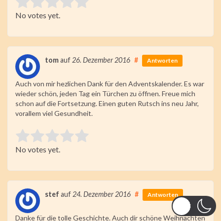
Rate this item:
No votes yet.
Submit Rating
tom
auf
26. Dezember 2016
#
Antworten
Auch von mir hezlichen Dank für den Adventskalender. Es war
wieder schön, jeden Tag ein Türchen zu öffnen. Freue mich
schon auf die Fortsetzung. Einen guten Rutsch ins neu Jahr,
vorallem viel Gesundheit.
Rate this item:
No votes yet.
Submit Rating
stef
auf
24. Dezember 2016
#
Antworten
Danke für die tolle Geschichte. Auch dir schöne Weihnachten