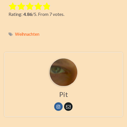
Rate this item:
Rating:
4.86
/5. From 7 votes.
Submit Rating
Weihnachten
Pit