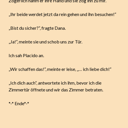
Zögerlich nahm er ihre Hand und sie zog ihn zu mir.
„Ihr beide werdet jetzt da rein gehen und ihn besuchen!“
„Bist du sicher?“, fragte Dana.
„Ja!“, meinte sie und schob uns zur Tür.
Ich sah Placido an.
„Wir schaffen das!“, meinte er leise, „… ich liebe dich!“
„Ich dich auch“, antwortete ich ihm, bevor ich die
Zimmertür öffnete und wir das Zimmer betraten.
*-* Ende*-*