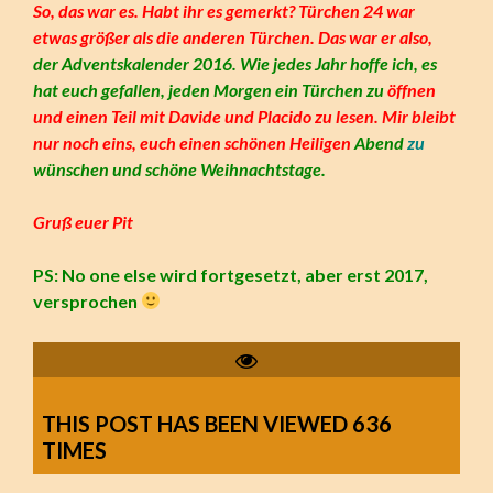
So, das war es. Habt ihr es gemerkt? Türchen 24 war
etwas größer als die anderen Türchen. Das war er also,
der
Adventskalender 2016. Wie jedes Jahr hoffe ich, es
hat euch gefallen, jeden Morgen ein
Türchen zu
öffnen
und
einen Teil mit Davide und Placido zu lesen. Mir bleibt
nur noch eins, euch einen schönen
Heiligen
Abend
zu
wünschen und schöne Weihnachtstage.
Gruß euer Pit
PS: No one else wird fortgesetzt, aber erst 2017,
versprochen
THIS POST HAS BEEN VIEWED
636
TIMES