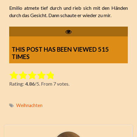
Emilio atmete tief durch und rieb sich mit den Händen
durch das Gesicht. Dann schaute er wieder zu mir.
THIS POST HAS BEEN VIEWED
515
TIMES
Rate this item:
Rating:
4.86
/5. From 7 votes.
Submit Rating
Weihnachten