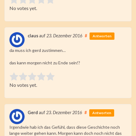
No votes yet.
Submit Rating
claus
auf
23. Dezember 2016
#
Antworten
da muss ich gerd zustimmen…
das kann morgen nicht zu Ende sein!?
Rate this item:
No votes yet.
Submit Rating
Gerd
auf
23. Dezember 2016
#
Antworten
Irgendwie hab ich das Gefühl, dass diese Geschichte noch
lange weiter gehen kann. Morgen kann doch noch nicht das