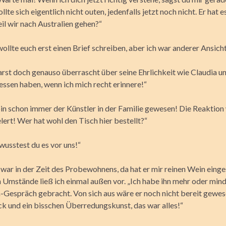
llte sich eigentlich nicht outen, jedenfalls jetzt noch nicht. Er hat e
il wir nach Australien gehen?“
ollte euch erst einen Brief schreiben, aber ich war anderer Ansicht
rst doch genauso überrascht über seine Ehrlichkeit wie Claudia und
essen haben, wenn ich mich recht erinnere!“
bin schon immer der Künstler in der Familie gewesen! Die Reaktion
ert! Wer hat wohl den Tisch hier bestellt?“
wusstest du es vor uns!“
 war in der Zeit des Probewohnens, da hat er mir reinen Wein eing
 Umstände ließ ich einmal außen vor. „Ich habe ihn mehr oder mind
Gespräch gebracht. Von sich aus wäre er noch nicht bereit gewes
ck und ein bisschen Überredungskunst, das war alles!“