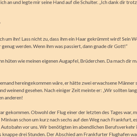
ich an und legte mir seine Hand auf die Schulter. „Ich dank dir tro
“
h um ihn! Lass nicht zu, dass ihm ein Haar gekrümmt wird! Sein W
 genug werden. Wenn ihm was passiert, dann gnade dir Gott!“
ihn hüten wie meinen eigenen Augapfel, Brüderchen. Da mach dir m
jemand hereingekommen wäre, er hätte zwei erwachsene Männer si
d weinend gesehen. Nach einiger Zeit meinte er: „Wir sollten lan
en anderen!
ar gekommen. Obwohl der Flug einer der letzten des Tages war, m
 Minivan schon um kurz nach sechs auf den Weg nach Frankfurt, es
 Autobahn vor uns. Wir benötigten im abendlichen Berufsverkehr 
s knappe drei Stunden. Der Abschied am Frankfurter Flughafen wa