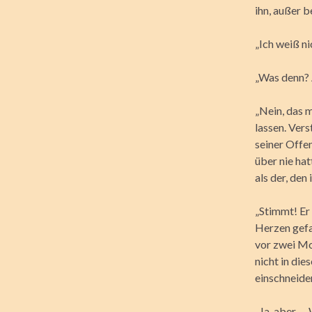
ihn, außer 
„Ich weiß ni
„Was denn?
„Nein, das m
lassen. Vers
seiner Offe
über nie ha
als der, den
„Stimmt! Er
Herzen gefal
vor zwei Mon
nicht in die
einschneide
„Ja, aber … 