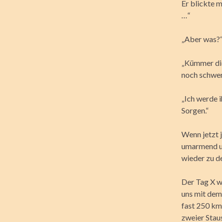
Er blickte m
…“
„Aber was?
„Kümmer dic
noch schwer
„Ich werde 
Sorgen.“
Wenn jetzt 
umarmend un
wieder zu d
Der Tag X w
uns mit dem
fast 250 km
zweier Stau