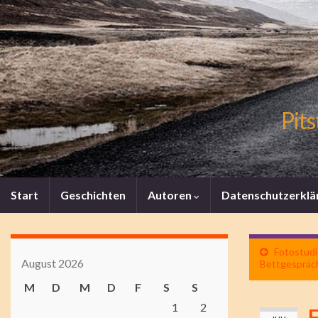
Pits
Start
Geschichten
Autoren
Datenschutzerklä
Fotostudi
August 2026
Bettgespräc
M
D
M
D
F
S
S
1
2
F