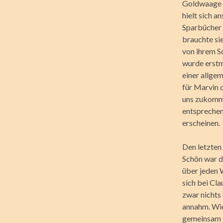
Goldwaage l
hielt sich 
Sparbücher 
brauchte sie
von ihrem S
wurde erstma
einer allgem
für Marvin d
uns zukomme
entsprechen
erscheinen.
Den letzten
Schön war d
über jeden 
sich bei Cla
zwar nichts
annahm. Wie
gemeinsam d