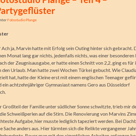
artygeflüster
nter
Fotostudio Plange
ster
Ach ja, Marvin hatte mit Erfolg sein Outing hinter sich gebracht.
inen Monat lang gar nichts, jedenfalls nichts, was einer besondere
ach der Zeugnisausgabe, er hatte einen Schnitt von 2,2
, ging es für
in den Urlaub. Man hatte zwei Wochen Türkei gebucht. Wie Claudi
zielt hat, hatte der Kleine erst mit einem englischen Teenager gefli
d ein achtzehnjähriger Gymnasiast namens Gero aus Düsseldorf
ch.
 Großteil der Familie unter südlicher Sonne schwitzte, trieb mir
die Schweißperlen auf die Stirn. Die Renovierung von Marvins Zi
ichteste Aufgabe, hier musste lediglich tapeziert werden. Bei Dac
ie Sache anders aus. Hier türmten sich die Relikte vergangener Jah
ahrhunderte. Bevor man mit den eigentlichen Arbeiten anfangen ko