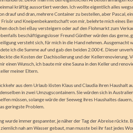
einmal kräftig aussortiert werden. Ich wollte eigentlich alles we
n drauf und dran, mehrere Container zu bestellen, aber Pascal, ein
r Frisör und Kneipenbekanntschaft von mir, belehrte mich eines Bes
achen doch bei eBay versteigern oder auf den Flohmarkt zum Verka
 ebenfalls beschäftigungsloser Freund Günther würden das gerne, 
eiligung versteht sich, für mich in die Hand nehmen. Ausgemacht 
dete ich die Summe auf und gab den beiden 2.000 €. Dieser unverh
eckte die Kosten der Dachisolierung und der Kellerrenovierung. 
 mir einen Wunsch, ich baute mir eine Sauna in den Keller und renovi
eller meiner Eltern.
ckkehr aus dem Urlaub lösten Klaus und Claudia ihren Haushalt a
denselben in zwei Umzugscontainern. Sie würden sich in Australie
lfen müssen, solange würde der Seeweg ihres Haushaltes dauern,
as geringste Problem.
g wurde immer gespannter, je näher der Tag der Abreise rückte. 
 ziemlich nah am Wasser gebaut, man musste bei ihr fast jedes Wor