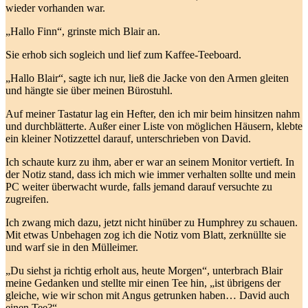
wieder vorhanden war.
„Hallo Finn“, grinste mich Blair an.
Sie erhob sich sogleich und lief zum Kaffee-Teeboard.
„Hallo Blair“, sagte ich nur, ließ die Jacke von den Armen gleiten
und hängte sie über meinen Bürostuhl.
Auf meiner Tastatur lag ein Hefter, den ich mir beim hinsitzen nahm
und durchblätterte. Außer einer Liste von möglichen Häusern, klebte
ein kleiner Notizzettel darauf, unterschrieben von David.
Ich schaute kurz zu ihm, aber er war an seinem Monitor vertieft. In
der Notiz stand, dass ich mich wie immer verhalten sollte und mein
PC weiter überwacht wurde, falls jemand darauf versuchte zu
zugreifen.
Ich zwang mich dazu, jetzt nicht hinüber zu Humphrey zu schauen.
Mit etwas Unbehagen zog ich die Notiz vom Blatt, zerknüllte sie
und warf sie in den Mülleimer.
„Du siehst ja richtig erholt aus, heute Morgen“, unterbrach Blair
meine Gedanken und stellte mir einen Tee hin, „ist übrigens der
gleiche, wie wir schon mit Angus getrunken haben… David auch
einen Tee?“