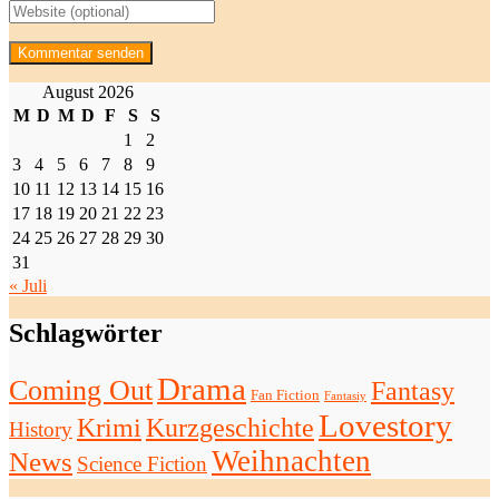
August 2026
M
D
M
D
F
S
S
1
2
3
4
5
6
7
8
9
10
11
12
13
14
15
16
17
18
19
20
21
22
23
24
25
26
27
28
29
30
31
« Juli
Schlagwörter
Drama
Coming Out
Fantasy
Fan Fiction
Fantasiy
Lovestory
Krimi
Kurzgeschichte
History
Weihnachten
News
Science Fiction