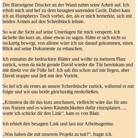
Der Büroeigene Drucker an der Wand nahm seine Arbeit auf. Ich
erhob mich und lief zu dem besagten surrenden Gerät. Dabei kam
ich an Humphreys Tisch vorbei, der, als er mich bemerkte, sich mit
beiden Armen auf den Schreibtisch lehnte.
So war die Sicht auf seine Unterlagen für mich versperrt. Ich
lächelte ihn kurz an, ohne etwas zu sagen. Hätte er sich nicht so
ruckartig bewegt, von alleine wäre ich nie darauf gekommen, einen
Blick auf seine Dokumente zu erhaschen.
Ich entnahm die bedruckten Blätter und wollte zu meinem Platz
zurück, wenn da nicht gerade David wieder die Tür hereinkam und
mit direkt vor die Füße lief. Ich sah ihn schon auf mir liegen, aber
David stoppte und ließ mir den Vortritt.
So lief ich als erstes an unsere Schreibtische zurück, während er mir
folgte und wir uns beide gleichzeitig niederließen.
„Könntest du dir das kurz anschauen, vielleicht wäre das für uns
von Nutzen und es wären Räumlichkeiten dafür einzuplanen…,
warte ich schicke dir den Link“, kam es von Blair.
Ich erhielt den besagten Link und lass nur Arbeitsagentur.
„Was haben die mit unserem Projekt zu tun?“, fragte ich.