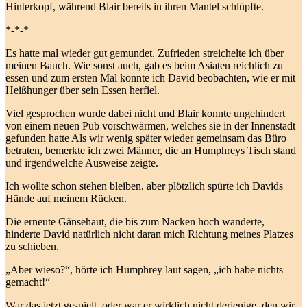
Hinterkopf, während Blair bereits in ihren Mantel schlüpfte.
*-*-*
Es hatte mal wieder gut gemundet. Zufrieden streichelte ich über
meinen Bauch. Wie sonst auch, gab es beim Asiaten reichlich zu
essen und zum ersten Mal konnte ich David beobachten, wie er mit
Heißhunger über sein Essen herfiel.
Viel gesprochen wurde dabei nicht und Blair konnte ungehindert
von einem neuen Pub vorschwärmen, welches sie in der Innenstadt
gefunden hatte Als wir wenig später wieder gemeinsam das Büro
betraten, bemerkte ich zwei Männer, die an Humphreys Tisch stand
und irgendwelche Ausweise zeigte.
Ich wollte schon stehen bleiben, aber plötzlich spürte ich Davids
Hände auf meinem Rücken.
Die erneute Gänsehaut, die bis zum Nacken hoch wanderte,
hinderte David natürlich nicht daran mich Richtung meines Platzes
zu schieben.
„Aber wieso?“, hörte ich Humphrey laut sagen, „ich habe nichts
gemacht!“
War das jetzt gespielt, oder war er wirklich nicht derjenige, den wir