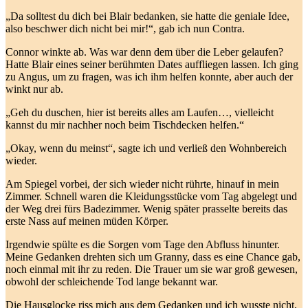
„Da solltest du dich bei Blair bedanken, sie hatte die geniale Idee,
also beschwer dich nicht bei mir!“, gab ich nun Contra.
Connor winkte ab. Was war denn dem über die Leber gelaufen?
Hatte Blair eines seiner berühmten Dates auffliegen lassen. Ich ging
zu Angus, um zu fragen, was ich ihm helfen konnte, aber auch der
winkt nur ab.
„Geh du duschen, hier ist bereits alles am Laufen…, vielleicht
kannst du mir nachher noch beim Tischdecken helfen.“
„Okay, wenn du meinst“, sagte ich und verließ den Wohnbereich
wieder.
Am Spiegel vorbei, der sich wieder nicht rührte, hinauf in mein
Zimmer. Schnell waren die Kleidungsstücke vom Tag abgelegt und
der Weg drei fürs Badezimmer. Wenig später prasselte bereits das
erste Nass auf meinen müden Körper.
Irgendwie spülte es die Sorgen vom Tage den Abfluss hinunter.
Meine Gedanken drehten sich um Granny, dass es eine Chance gab,
noch einmal mit ihr zu reden. Die Trauer um sie war groß gewesen,
obwohl der schleichende Tod lange bekannt war.
Die Hausglocke riss mich aus dem Gedanken und ich wusste nicht,