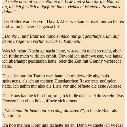
„Arbeite normal weiter. Nimm die Liste und schau dir die Häuser
an, die ich für dich aufgeführt habe, vielleicht ist etwas Passendes
dabei.“
Der Hefter war also von David. Aber wie kam er dazu mir zu helfen
und wann hatte er das gemacht?
„Danke… und Blair ich habe einfach nur gut geschlafen, um auf
deine Frage von vorhin zurück zu kommen.“
Was ich heute Nacht gemacht hatte, wusste ich nicht so recht, aber
ich fühlte mich wirklich erholt. Obwohl ich nicht wusste, wie lange
ich überhaupt geschlafen hatte, oder die Zeit mit Granny verbracht
hatte.
Das alles nur ein Traum war, hatte ich mittlerweile abgehakt,
spätestens, als ich an meinen Hauslatschen Rasenreste gefunden
hatte. Ich nahm mir also die Liste vor und öffnete die erste Adresse.
Das Haus kannte ich schon, so gab ich die nächste Adresse ein. Das
Fensterchen oben links öffnete sich erneut.
„Wie könnt ihr beide nur so ruhig da sitzen?“
, schickte Blair als
Nachricht.
Ich hob meinen Kopf und lächelte sie an. Dann widmete ich wieder