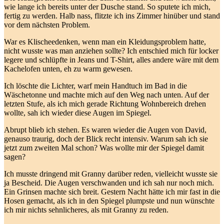
wie lange ich bereits unter der Dusche stand. So sputete ich mich,
fertig zu werden. Halb nass, flitzte ich ins Zimmer hinüber und stand
vor dem nächsten Problem.
War es Klischeedenken, wenn man ein Kleidungsproblem hatte,
nicht wusste was man anziehen sollte? Ich entschied mich für locker
legere und schlüpfte in Jeans und T-Shirt, alles andere wäre mit dem
Kachelofen unten, eh zu warm gewesen.
Ich löschte die Lichter, warf mein Handtuch im Bad in die
Wäschetonne und machte mich auf den Weg nach unten. Auf der
letzten Stufe, als ich mich gerade Richtung Wohnbereich drehen
wollte, sah ich wieder diese Augen im Spiegel.
Abrupt blieb ich stehen. Es waren wieder die Augen von David,
genauso traurig, doch der Blick recht intensiv. Warum sah ich sie
jetzt zum zweiten Mal schon? Was wollte mir der Spiegel damit
sagen?
Ich musste dringend mit Granny darüber reden, vielleicht wusste sie
ja Bescheid. Die Augen verschwanden und ich sah nur noch mich.
Ein Grinsen machte sich breit. Gestern Nacht hätte ich mir fast in die
Hosen gemacht, als ich in den Spiegel plumpste und nun wünschte
ich mir nichts sehnlicheres, als mit Granny zu reden.