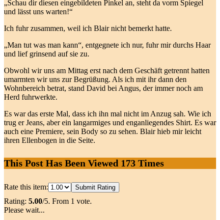
„Schau dir diesen eingebildeten Pinkel an, steht da vorm Spiegel
und lässt uns warten!“
Ich fuhr zusammen, weil ich Blair nicht bemerkt hatte.
„Man tut was man kann“, entgegnete ich nur, fuhr mir durchs Haar
und lief grinsend auf sie zu.
Obwohl wir uns am Mittag erst nach dem Geschäft getrennt hatten
umarmten wir uns zur Begrüßung. Als ich mit ihr dann den
Wohnbereich betrat, stand David bei Angus, der immer noch am
Herd fuhrwerkte.
Es war das erste Mal, dass ich ihn mal nicht im Anzug sah. Wie ich
trug er Jeans, aber ein langarmiges und enganliegendes Shirt. Es war
auch eine Premiere, sein Body so zu sehen. Blair hieb mir leicht
ihren Ellenbogen in die Seite.
This Post Has Been Viewed
173
Times
Rate this item:
Submit Rating
Rating:
5.00
/5. From 1 vote.
Please wait...