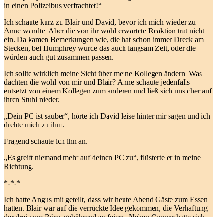
in einen Polizeibus verfrachtet!“
Ich schaute kurz zu Blair und David, bevor ich mich wieder zu
Anne wandte. Aber die von ihr wohl erwartete Reaktion trat nicht
ein. Da kamen Bemerkungen wie, die hat schon immer Dreck am
Stecken, bei Humphrey wurde das auch langsam Zeit, oder die
würden auch gut zusammen passen.
Ich sollte wirklich meine Sicht über meine Kollegen ändern. Was
dachten die wohl von mir und Blair? Anne schaute jedenfalls
entsetzt von einem Kollegen zum anderen und ließ sich unsicher auf
ihren Stuhl nieder.
„Dein PC ist sauber“, hörte ich David leise hinter mir sagen und ich
drehte mich zu ihm.
Fragend schaute ich ihn an.
„Es greift niemand mehr auf deinen PC zu“, flüsterte er in meine
Richtung.
*-*-*
Ich hatte Angus mit geteilt, dass wir heute Abend Gäste zum Essen
hatten. Blair war auf die verrückte Idee gekommen, die Verhaftung
der drei vom Büro, gebührend zu feiern. Neben Connor hatte sich