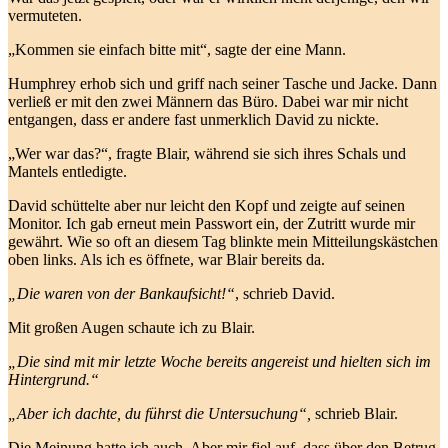
vermuteten.
„Kommen sie einfach bitte mit“, sagte der eine Mann.
Humphrey erhob sich und griff nach seiner Tasche und Jacke. Dann
verließ er mit den zwei Männern das Büro. Dabei war mir nicht
entgangen, dass er andere fast unmerklich David zu nickte.
„Wer war das?“, fragte Blair, während sie sich ihres Schals und
Mantels entledigte.
David schüttelte aber nur leicht den Kopf und zeigte auf seinen
Monitor. Ich gab erneut mein Passwort ein, der Zutritt wurde mir
gewährt. Wie so oft an diesem Tag blinkte mein Mitteilungskästchen
oben links. Als ich es öffnete, war Blair bereits da.
„Die waren von der Bankaufsicht!“
, schrieb David.
Mit großen Augen schaute ich zu Blair.
„Die sind mit mir letzte Woche bereits angereist und hielten sich im
Hintergrund.“
„Aber ich dachte, du führst die Untersuchung“,
schrieb Blair.
Die Meinung hatte ich auch. Aber mir fiel auf, dass über den Betrug