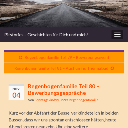
Pitstories – Geschichten für Dich und mich!
Navi
umsc
Regenbogenfamilie Teil 79 – Bewerbungsevent
Regenbogenfamilie Teil 81 – Ausflug ins Thermalbad
Regenbogenfamilie Teil 80 –
NOV.
Bewerbungsgespräche
04
Von
Sonntagskind55
unter
Regenbogenfamilie
Kurz vor der Abfahrt der Busse, verkündete ich in beiden
Bussen, dass wir uns spontan entschlossen hätten, heute
Abend, gegen neunzehn Uhr, eine weitere