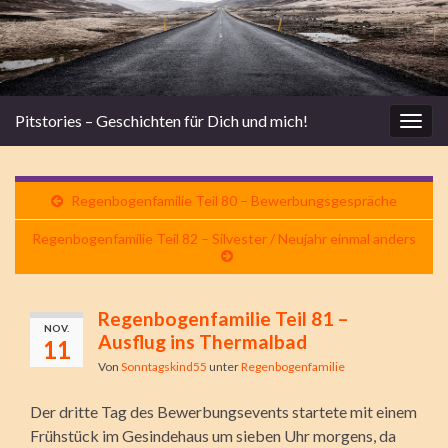
Pitstories – Geschichten für Dich und mich!
Navi
umsc
Regenbogenfamilie Teil 80 – Bewerbungsgespräche
Regenbogenfamilie Teil 82 – Silvester / Neujahr einmal anders
Regenbogenfamilie Teil 81 –
NOV.
Ausflug ins Thermalbad
11
Von
Sonntagskind55
unter
Regenbogenfamilie
Der dritte Tag des Bewerbungsevents startete mit einem
Frühstück im Gesindehaus um sieben Uhr morgens, da