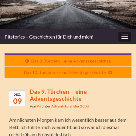
Pitstories – Geschichten für Dich und mich!
Navi
umsc
Das 8. Türchen – eine Adventsgeschichte
Das 10. Türchen – eine Adventsgeschichte
Das 9. Türchen – eine
DEZ.
Adventsgeschichte
09
Von
Pit
unter
Adventskalender 2008
Am nächsten Morgen kam ich wesentlich besser aus dem
Bett. Ich fühlte mich wieder fit und so war ich diesmal
recht früh am Frühstückstisch.