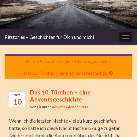
Pitstories – Geschichten für Dich und mich!
Navi
umsc
Das 9. Türchen – eine Adventsgeschichte
Das 11. Türchen – eine Adventsgeschichte
Das 10. Türchen – eine
DEZ.
Adventsgeschichte
10
Von
Pit
unter
Adventskalender 2008
Wenn ich die letzten Nächte viel zu kurz geschlafen
hatte, so hatte ich diese Nacht fast kein Auge zugetan.
Müde rieb ich mir die Augen und über das Gesicht. Das