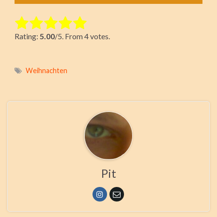
Rate this item:
Rating:
5.00
/5. From 4 votes.
Submit Rating
Weihnachten
Pit