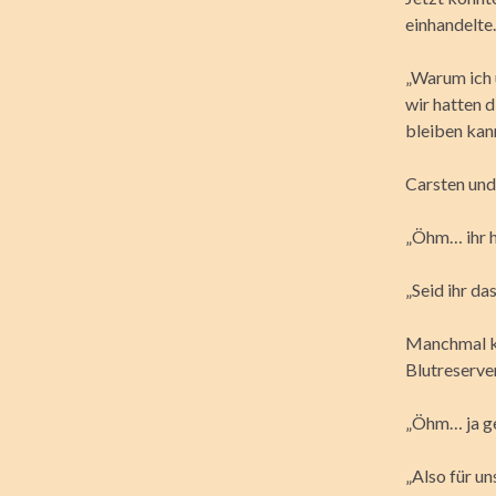
einhandelte.
„Warum ich 
wir hatten 
bleiben kann
Carsten und 
„Öhm… ihr ha
„Seid ihr da
Manchmal kö
Blutreserve
„Öhm… ja ge
„Also für un