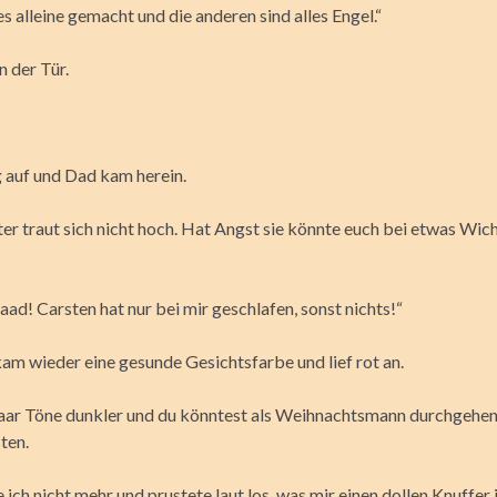
les alleine gemacht und die anderen sind alles Engel.“
n der Tür.
g auf und Dad kam herein.
er traut sich nicht hoch. Hat Angst sie könnte euch bei etwas Wi
ad! Carsten hat nur bei mir geschlafen, sonst nichts!“
am wieder eine gesunde Gesichtsfarbe und lief rot an.
aar Töne dunkler und du könntest als Weihnachtsmann durchgehen“
ten.
 ich nicht mehr und prustete laut los, was mir einen dollen Knuffer i