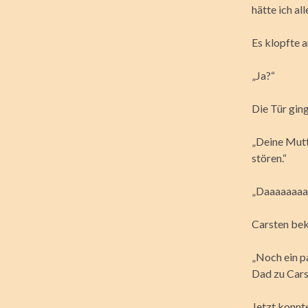
hätte ich al
Es klopfte a
„Ja?“
Die Tür gin
„Deine Mutt
stören.“
„Daaaaaaaaa
Carsten bek
„Noch ein p
Dad zu Cars
Jetzt konnte