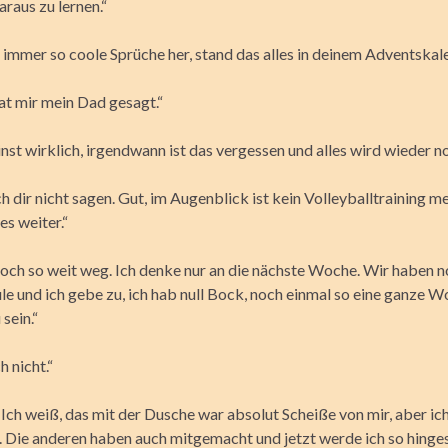
raus zu lernen.“
 immer so coole Sprüche her, stand das alles in deinem Adventskal
at mir mein Dad gesagt.“
nst wirklich, irgendwann ist das vergessen und alles wird wieder n
h dir nicht sagen. Gut, im Augenblick ist kein Volleyballtraining m
es weiter.“
 noch so weit weg. Ich denke nur an die nächste Woche. Wir haben n
e und ich gebe zu, ich hab null Bock, noch einmal so eine ganze W
sein.“
h nicht.“
 Ich weiß, das mit der Dusche war absolut Scheiße von mir, aber ic
e. Die anderen haben auch mitgemacht und jetzt werde ich so hingest