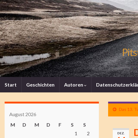
Pits
Start
Geschichten
Autoren
Datenschutzerklä
Das 13. T
August 2026
M
D
M
D
F
S
S
D
1
2
DEZ.