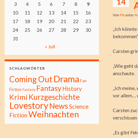
14
3
4
5
6
7
8
9
10
11
12
13
14
15
16
Von
Pit
unter
A
17
18
19
20
21
22
23
„Ich könnte
24
25
26
27
28
29
30
bekommen“, 
31
« Juli
Carsten grin
„Wie geht da
SCHLAGWÖRTER
anschaute.
Drama
Coming Out
Fan
Fantasy
History
„Ich meine, 
Fiction
Fantasiy
Kurzgeschichte
vor allem… 
Krimi
Lovestory
News
Science
Carsten zuck
Weihnachten
Fiction
verschissen
„Es gibt Fe