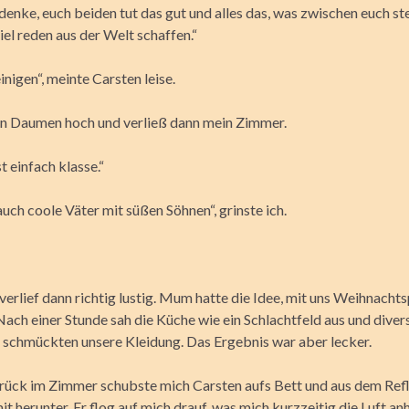
h denke, euch beiden tut das gut und alles das, was zwischen euch st
el reden aus der Welt schaffen.“
inigen“, meinte Carsten leise.
en Daumen hoch und verließ dann mein Zimmer.
t einfach klasse.“
 auch coole Väter mit süßen Söhnen“, grinste ich.
verlief dann richtig lustig. Mum hatte die Idee, mit uns Weihnacht
Nach einer Stunde sah die Küche wie ein Schlachtfeld aus und diver
schmückten unsere Kleidung. Das Ergebnis war aber lecker.
rück im Zimmer schubste mich Carsten aufs Bett und aus dem Ref
 mit herunter. Er flog auf mich drauf, was mich kurzzeitig die Luft anh