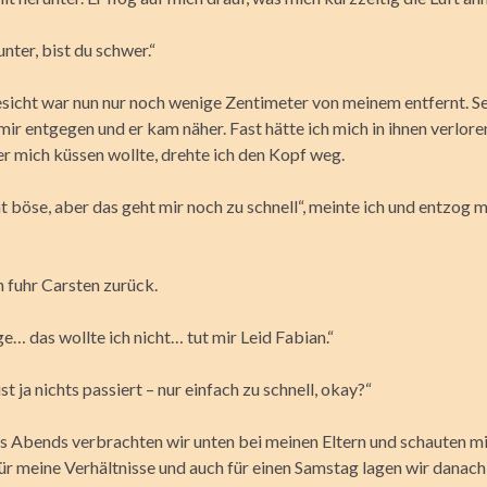
nter, bist du schwer.“
sicht war nun nur noch wenige Zentimeter von meinem entfernt. S
mir entgegen und er kam näher. Fast hätte ich mich in ihnen verlor
er mich küssen wollte, drehte ich den Kopf weg.
ht böse, aber das geht mir noch zu schnell“, meinte ich und entzog m
 fuhr Carsten zurück.
e… das wollte ich nicht… tut mir Leid Fabian.“
ist ja nichts passiert – nur einfach zu schnell, okay?“
s Abends verbrachten wir unten bei meinen Eltern und schauten mit
für meine Verhältnisse und auch für einen Samstag lagen wir danach