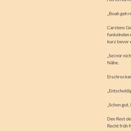
„Boah geh ru
Carstens Ge
funkelnden 
kurz bevor 
„Sei mir nic
Nähe.
Erschrocken
„Entschuldig
„Schon gut, 
Den Rest de
Recht früh 