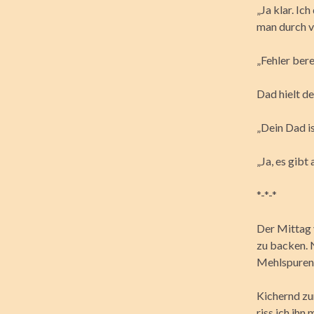
„Ja klar. Ic
man durch vi
„Fehler bere
Dad hielt d
„Dein Dad is
„Ja, es gibt
*-*-*
Der Mittag 
zu backen. 
Mehlspuren 
Kichernd zu
riss ich ihn