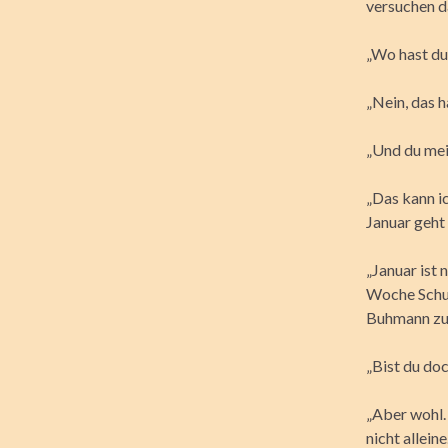
versuchen da
„Wo hast du
„Nein, das h
„Und du mei
„Das kann ic
Januar geht 
„Januar ist
Woche Schul
Buhmann zu 
„Bist du doc
„Aber wohl.
nicht allein