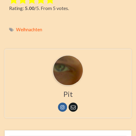
Rating:
5.00
/5. From 5 votes.
Submit Rating
Weihnachten
Pit