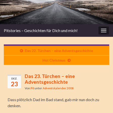
Pitstories – Geschichten für Dich und mich!
Navi
umsc
Das 22. Türchen – eine Adventsgeschichte
Hot Christmas
Das 23. Türchen – eine
DEZ.
Adventsgeschichte
23
Von
Pit
unter
Adventskalender 2008
Dass plötzlich Dad im Bad stand, gab mir nun doch zu
denken.